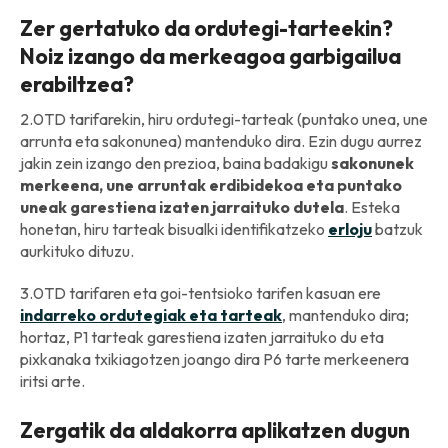
Zer gertatuko da ordutegi-tarteekin?
Noiz izango da merkeagoa garbigailua
erabiltzea?
2.0TD tarifarekin, hiru ordutegi-tarteak (puntako unea, une
arrunta eta sakonunea) mantenduko dira. Ezin dugu aurrez
jakin zein izango den prezioa, baina badakigu
sakonunek
merkeena, une arruntak erdibidekoa eta puntako
uneak garestiena izaten jarraituko dutela
. Esteka
honetan, hiru tarteak bisualki identifikatzeko
erloju
batzuk
aurkituko dituzu.
3.0TD tarifaren eta goi-tentsioko tarifen kasuan ere
indarreko ordutegiak eta tarteak
, mantenduko dira;
hortaz, P1 tarteak garestiena izaten jarraituko du eta
pixkanaka txikiagotzen joango dira P6 tarte merkeenera
iritsi arte.
Zergatik da aldakorra aplikatzen dugun