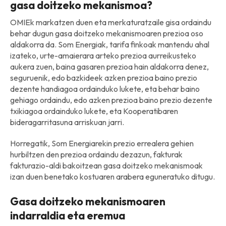
gasa doitzeko mekanismoa?
OMIEk markatzen duen eta merkaturatzaile gisa ordaindu
behar dugun gasa doitzeko mekanismoaren prezioa oso
aldakorra da. Som Energiak, tarifa finkoak mantendu ahal
izateko, urte-amaierara arteko prezioa aurreikusteko
aukera zuen, baina gasaren prezioa hain aldakorra denez,
seguruenik, edo bazkideek azken prezioa baino prezio
dezente handiagoa ordainduko lukete, eta behar baino
gehiago ordaindu, edo azken prezioa baino prezio dezente
txikiagoa ordainduko lukete, eta Kooperatibaren
bideragarritasuna arriskuan jarri.
Horregatik, Som Energiarekin prezio errealera gehien
hurbiltzen den prezioa ordaindu dezazun, fakturak
fakturazio-aldi bakoitzean gasa doitzeko mekanismoak
izan duen benetako kostuaren arabera eguneratuko ditugu.
Gasa doitzeko mekanismoaren
indarraldia eta eremua