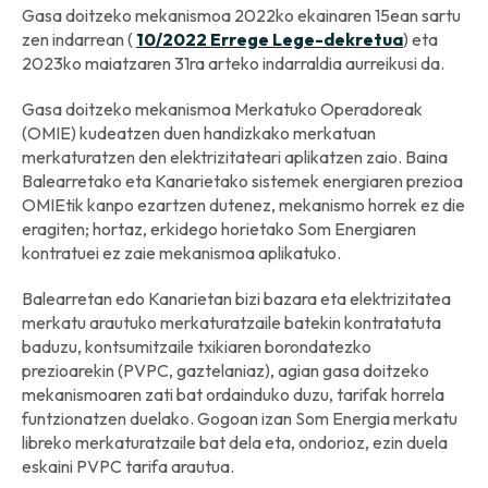
Gasa doitzeko mekanismoa 2022ko ekainaren 15ean sartu
zen indarrean (
10/2022 Errege Lege-dekretua
) eta
2023ko maiatzaren 31ra arteko indarraldia aurreikusi da.
Gasa doitzeko mekanismoa Merkatuko Operadoreak
(OMIE) kudeatzen duen handizkako merkatuan
merkaturatzen den elektrizitateari aplikatzen zaio. Baina
Balearretako eta Kanarietako sistemek energiaren prezioa
OMIEtik kanpo ezartzen dutenez, mekanismo horrek ez die
eragiten; hortaz, erkidego horietako Som Energiaren
kontratuei ez zaie mekanismoa aplikatuko.
Balearretan edo Kanarietan bizi bazara eta elektrizitatea
merkatu arautuko merkaturatzaile batekin kontratatuta
baduzu, kontsumitzaile txikiaren borondatezko
prezioarekin (PVPC, gaztelaniaz), agian gasa doitzeko
mekanismoaren zati bat ordainduko duzu, tarifak horrela
funtzionatzen duelako. Gogoan izan Som Energia merkatu
libreko merkaturatzaile bat dela eta, ondorioz, ezin duela
eskaini PVPC tarifa arautua.