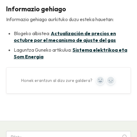
Informazio gehiago
Informazio gehiago aurkituko duzu esteka hauetan:
Blogeko albistea:
Actualización de precios en
octubre por el mecanismo de ajuste del gas
Laguntza Guneko artikulua:
Sistema elektrikoa eta
Som Energia
Honek erantzun al dizu zure galdera?
Yes
No