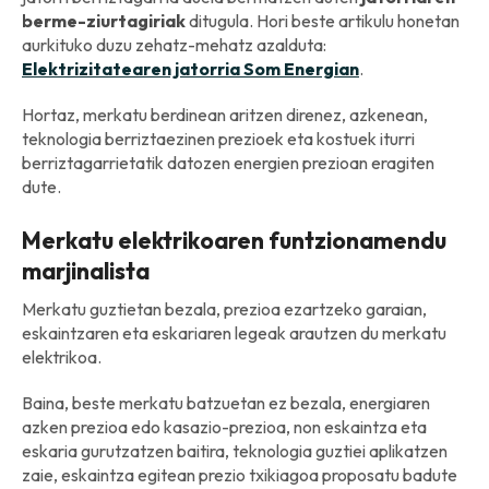
berme-ziurtagiriak
ditugula. Hori beste artikulu honetan
aurkituko duzu zehatz-mehatz azalduta:
Elektrizitatearen jatorria Som Energian
.
Hortaz, merkatu berdinean aritzen direnez, azkenean,
teknologia berriztaezinen prezioek eta kostuek iturri
berriztagarrietatik datozen energien prezioan eragiten
dute.
Merkatu elektrikoaren funtzionamendu
marjinalista
Merkatu guztietan bezala, prezioa ezartzeko garaian,
eskaintzaren eta eskariaren legeak arautzen du merkatu
elektrikoa.
Baina, beste merkatu batzuetan ez bezala, energiaren
azken prezioa edo kasazio-prezioa, non eskaintza eta
eskaria gurutzatzen baitira, teknologia guztiei aplikatzen
zaie, eskaintza egitean prezio txikiagoa proposatu badute