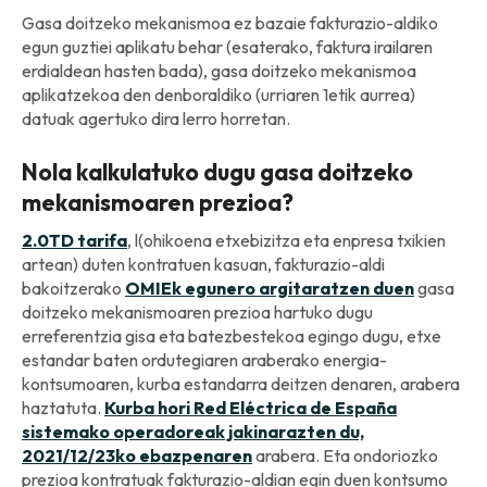
Gasa doitzeko mekanismoa ez bazaie fakturazio-aldiko
egun guztiei aplikatu behar (esaterako, faktura irailaren
erdialdean hasten bada), gasa doitzeko mekanismoa
aplikatzekoa den denboraldiko (urriaren 1etik aurrea)
datuak agertuko dira lerro horretan.
Nola kalkulatuko dugu gasa doitzeko
mekanismoaren prezioa?
2.0TD tarifa
, l(ohikoena etxebizitza eta enpresa txikien
artean) duten kontratuen kasuan, fakturazio-aldi
bakoitzerako
OMIEk egunero argitaratzen duen
gasa
doitzeko mekanismoaren prezioa hartuko dugu
erreferentzia gisa eta batezbestekoa egingo dugu, etxe
estandar baten ordutegiaren araberako energia-
kontsumoaren, kurba estandarra deitzen denaren, arabera
haztatuta.
Kurba hori Red Eléctrica de España
sistemako operadoreak
jakinarazten du,
2021/12/23ko ebazpenaren
arabera. Eta ondoriozko
prezioa kontratuak fakturazio-aldian egin duen kontsumo