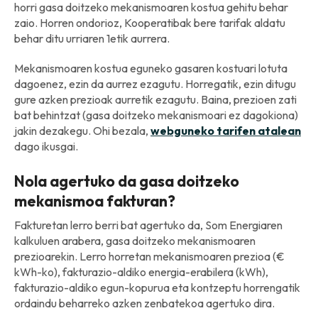
horri gasa doitzeko mekanismoaren kostua gehitu behar
zaio. Horren ondorioz, Kooperatibak bere tarifak aldatu
behar ditu urriaren 1etik aurrera.
Mekanismoaren kostua eguneko gasaren kostuari lotuta
dagoenez, ezin da aurrez ezagutu. Horregatik, ezin ditugu
gure azken prezioak aurretik ezagutu. Baina, prezioen zati
bat behintzat (gasa doitzeko mekanismoari ez dagokiona)
jakin dezakegu. Ohi bezala,
webguneko tarifen atalean
dago ikusgai.
Nola agertuko da gasa doitzeko
mekanismoa fakturan?
Fakturetan lerro berri bat agertuko da, Som Energiaren
kalkuluen arabera, gasa doitzeko mekanismoaren
prezioarekin. Lerro horretan mekanismoaren prezioa (€
kWh-ko), fakturazio-aldiko energia-erabilera (kWh),
fakturazio-aldiko egun-kopurua eta kontzeptu horrengatik
ordaindu beharreko azken zenbatekoa agertuko dira.