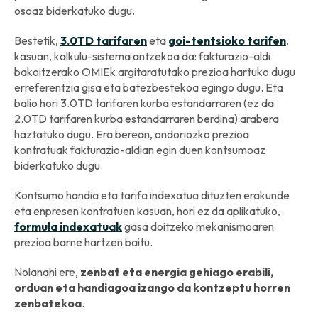
osoaz biderkatuko dugu.
Bestetik,
3.0TD tarifaren
eta
goi-tentsioko tarifen
,
kasuan, kalkulu-sistema antzekoa da: fakturazio-aldi
bakoitzerako OMIEk argitaratutako prezioa hartuko dugu
erreferentzia gisa eta batezbestekoa egingo dugu. Eta
balio hori 3.0TD tarifaren kurba estandarraren (ez da
2.0TD tarifaren kurba estandarraren berdina) arabera
haztatuko dugu. Era berean, ondoriozko prezioa
kontratuak fakturazio-aldian egin duen kontsumoaz
biderkatuko dugu.
Kontsumo handia eta tarifa indexatua dituzten erakunde
eta enpresen kontratuen kasuan, hori ez da aplikatuko,
formula indexatuak
gasa doitzeko mekanismoaren
prezioa barne hartzen baitu.
Nolanahi ere,
zenbat eta energia gehiago erabili,
orduan eta handiagoa izango da kontzeptu horren
zenbatekoa
.