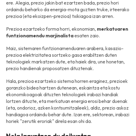
ere. Alegia, prezio jakin bat ezartzen bada, prezio hori
ordaindu beharko da energia-mota guztien truke, irteerako
prezioa (eta ekoizpen-prezioa) txikiagoa izan arren.
Prezioa ezartzeko forma horri, ekonomian,
merkatuaren
funtzionamendu marjinalista
esaten zaio.
Maiz, sistemaren funtzionamenduaren arabera, kasazio-
prezioa elektrizitatea sortzeko gasa erabiltzen duten
teknologiek markatzen dute, eta haiek dira, une honetan,
prezio handienak proposatzen dituztenak.
Hala, prezioa ezartzeko sistema horren eraginez, prezioek
goranzko bidea hartzen dutenean, eskaintza eta kostu
ekonomikoagoak dituzten teknologiek irabazi handiak
lortzen dituzte, eta merkatuan energia erosi behar duenak
(eta, ondorioz, azken kontsumitzaileek), aldiz, prezio askoz
handiagoa ordaindu behar dute. Izan ere, sektorean, irabazi
horiek "zerutik eroriak" direla esan ohi da.
Nola laguntzen du doikuntza-