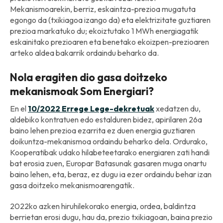
Mekanismoarekin, berriz, eskaintza-prezioa mugatuta
egongo da (txikiagoa izango da) eta elektrizitate guztiaren
prezioa markatuko du; ekoiztutako 1 MWh energiagatik
eskainitako prezioaren eta benetako ekoizpen-prezioaren
arteko aldea bakarrik ordaindu beharko da.
Nola eragiten dio gasa doitzeko
mekanismoak Som Energiari?
En el
10/2022 Errege Lege-dekretuak
xedatzen du,
aldebiko kontratuen edo estalduren bidez, apirilaren 26a
baino lehen prezioa ezarrita ez duen energia guztiaren
doikuntza-mekanismoa ordaindu beharko dela. Ordurako,
Kooperatibak udako hilabeteetarako energiaren zati handi
bat erosia zuen, Europar Batasunak gasaren muga onartu
baino lehen, eta, beraz, ez dugu ia ezer ordaindu behar izan
gasa doitzeko mekanismoarengatik.
2022ko azken hiruhilekorako energia, ordea, baldintza
berrietan erosi dugu, hau da, prezio txikiagoan, baina prezio