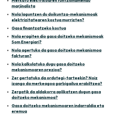
Merkatu elektrikoaren funtzionamendu
marjinalista
Nola laguntzen du doikuntza-mekanismoak
elektrizitatearen kostua murrizten?
Gasa finantzatzeko kostua
Nola eragiten dio gasa doitzeko mekanismoak
Som Energiari?
Nola agertuko da gasa doitzeko mekanismoa
fakturan?
Nola kalkulatuko dugu gasa doitzeko
mekanismoaren prezioa?
Zer gertatuko da ordutegi-tarteekin? Noiz
izango da merkeagoa garbigailua erabiltzea?
Zergatik da aldakorra aplikatzen dugun gasa
doitzeko mekanismoa?
Gasa doitzeko mekanismoaren indarraldia eta
eremua