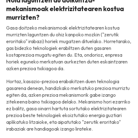
mekanismoak elektrizitatearen kostua
murrizten?
Gasa doitzeko mekanismoak elektrizitatearen kostua
murrizten laguntzen du ohiz kanpoko mozkin ("zerutik
eroritako" irabazi) horiek mugatzen dituelako. Horretarako,
gas bidezko teknologiek erabiltzen duten gasaren
kostaprezioa mugatu egiten du. Eta, ondorioz, enpresa
horiek eguneko merkatuan aurkezten duten eskaintzaren
azken prezioa txikiagoa da.
Hortaz, kasazio-prezioa erabakitzen duen teknologia
gasarena denean, handizkako merkatuko prezioa murriztu
egiten da, azken prezioa mekanismorik gabe izango
zitekeena baino txikiagoa delako. Mekanismo hori ezarriko
ez balitz, gasa oinarri hartuta sortutako elektrizitatearen
prezioa beste teknologiek ekoiztutako energia guztiari
aplikatuko litzaioke, eta aipatutako "zerutik eroritako"
irabaziak are handiagoak izango lirateke.