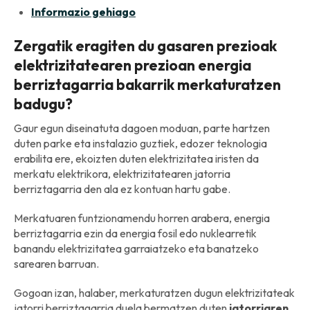
Informazio gehiago
Zergatik eragiten du gasaren prezioak
elektrizitatearen prezioan energia
berriztagarria bakarrik merkaturatzen
badugu?
Gaur egun diseinatuta dagoen moduan, parte hartzen
duten parke eta instalazio guztiek, edozer teknologia
erabilita ere, ekoizten duten elektrizitatea iristen da
merkatu elektrikora, elektrizitatearen jatorria
berriztagarria den ala ez kontuan hartu gabe.
Merkatuaren funtzionamendu horren arabera, energia
berriztagarria ezin da energia fosil edo nuklearretik
banandu elektrizitatea garraiatzeko eta banatzeko
sarearen barruan.
Gogoan izan, halaber, merkaturatzen dugun elektrizitateak
jatorri berriztagarria duela bermatzen duten
jatorriaren