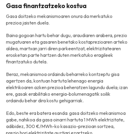
Gasa finantzatzeko kostua
Gasa doitzeko mekanismoaren onura da merkatuko
prezioa jaisten duela.
Baina gogoan hartu behar dugu, araudiaren arabera, prezio
mugatuaren eta gasaren benetako kostaprezioaren arteko
aldea, martxan jarri diren parkeentzat, elektrizitatearen
erosketan parte hartzen duten merkatuko eragileek
finantzatuko dutela.
Beraz, mekanismoa ordaindu beharreko kontzeptu gisa
agertzen da, kontuan hartuta lehenago energia
elektrikoaren azken prezioa beheratzen lagundu duela; izan
ere, gasak erabilitako energia-bolumenagatik soilik
ordaindu behar dira kostu gehigarriak.
Edo, beste era batera esanda: gasa doitzeko mekanismoa
gabe, nahikoa da gasa oinarri hartuta 1 MWh elektrizitate,
adibidez, 300 €/MWh-ko kasazio-prezioan sortzea,
prezio hori elektrizitate guztiari ezartzeko.