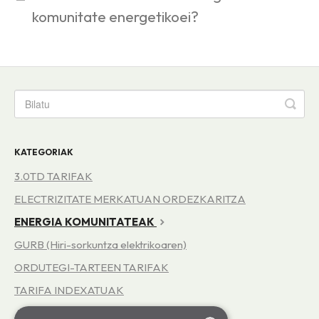
komunitate energetikoei?
KATEGORIAK
3.0TD TARIFAK
ELECTRIZITATE MERKATUAN ORDEZKARITZA
ENERGIA KOMUNITATEAK
GURB (Hiri-sorkuntza elektrikoaren)
ORDUTEGI-TARTEEN TARIFAK
TARIFA INDEXATUAK
AUTOPRODUKZIOA