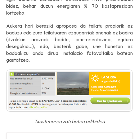
bidez, behar duzun energiaren % 70 kostaprezioan
lortzeko.
Aukera hori bereziki aproposa da teilatu propiorik ez
baduzu edo zure teilatuaren ezaugarriak onenak ez badira
(itzalekin arazoak baditu, ipar-orientazioa, egitura
desegokia...), edo, besterik gabe, une honetan ez
badoakizu ondo dirua instalazio fotovoltaiko batean
gastatzea.
Txostenaren zati baten adibidea