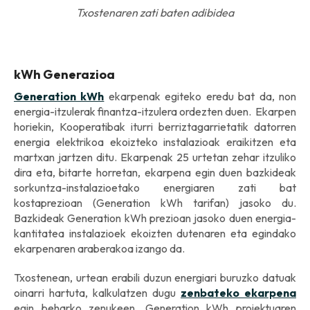
Txostenaren zati baten adibidea
kWh Generazioa
Generation kWh
ekarpenak egiteko eredu bat da, non
energia-itzulerak finantza-itzulera ordezten duen. Ekarpen
horiekin, Kooperatibak iturri berriztagarrietatik datorren
energia elektrikoa ekoizteko instalazioak eraikitzen eta
martxan jartzen ditu. Ekarpenak 25 urtetan zehar itzuliko
dira eta, bitarte horretan, ekarpena egin duen bazkideak
sorkuntza-instalazioetako energiaren zati bat
kostaprezioan (Generation kWh tarifan) jasoko du.
Bazkideak Generation kWh prezioan jasoko duen energia-
kantitatea instalazioek ekoizten dutenaren eta egindako
ekarpenaren araberakoa izango da.
Txostenean, urtean erabili duzun energiari buruzko datuak
oinarri hartuta, kalkulatzen dugu
zenbateko ekarpena
egin beharko zenukeen, Generation kWh proiektuaren