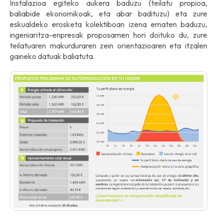
Instalazioa egiteko aukera baduzu (teilatu propioa,
baliabide ekonomikoak, eta abar badituzu) eta zure
eskualdeko erosketa kolektiboan izena ematen baduzu,
ingeniaritza-enpresak proposamen hori doituko du, zure
teilatuaren makurduraren zein orientazioaren eta itzalen
gaineko datuak baliatuta.