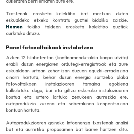
aukeraren berri ematen dute ere.
Txostenak erosketa kolektibo bat martxan duten
eskualdeko etxeko kontratu guztiei bidaliko zaizkie.
Hemen
tokiko taldeen erosketa kolektibo guztiak
aurkituko dituzu.
Panel fotovoltaikoak instalatzea
Azken 12 hilabeteetan (konfinamendu-aldia kanpo utzita)
erabili duzun energiaren ordutegi-erregistroak eta zure
eskualdean urtean zehar izan duzuen eguzki-erradiazioa
oinarri hartuta, behar duzun energia sortzeko plaka
fotovoltaikoen instalazioaren tamaina egokiena
kalkulatuko dugu, bai eta giltza eskurako instalazioaren
kostua eta urtero lortuko zenukeen aurrezkia ere,
autoprodukzio zuzena eta soberakinen konpentsazioa
kontuan hartuta.
Autoprodukzioaren gaineko Infoenergia txostenak analisi
bat eta aurretiko proposamen bat barne hartzen ditu.