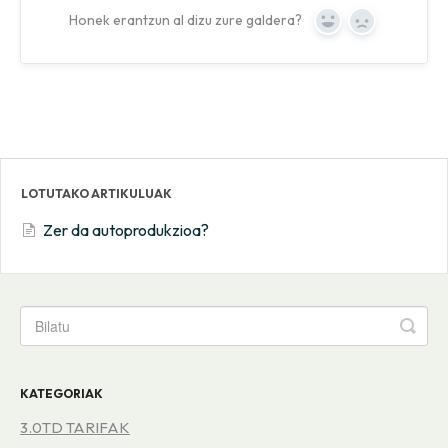
Honek erantzun al dizu zure galdera?
Yes
No
LOTUTAKO ARTIKULUAK
Zer da autoprodukzioa?
KATEGORIAK
3.0TD TARIFAK