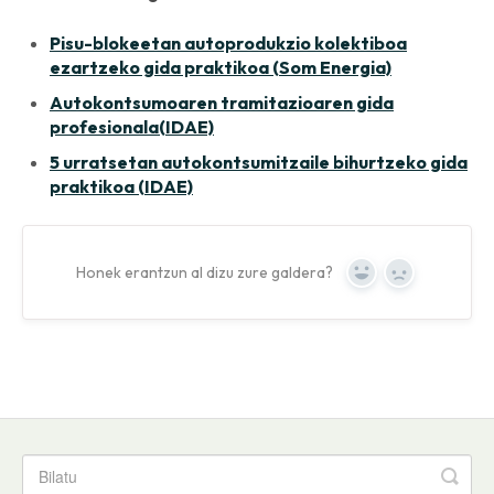
Pisu-blokeetan autoprodukzio kolektiboa
ezartzeko gida praktikoa (Som Energia)
Autokontsumoaren tramitazioaren gida
profesionala(IDAE)
5 urratsetan autokontsumitzaile bihurtzeko gida
praktikoa (IDAE)
Honek erantzun al dizu zure galdera?
Yes
No