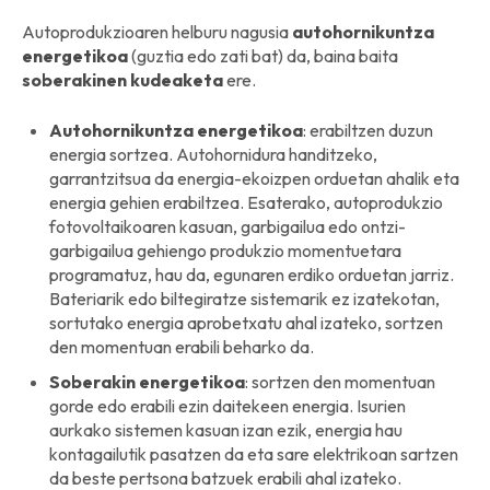
Autoprodukzioaren helburu nagusia
autohornikuntza
energetikoa
(guztia edo zati bat) da, baina baita
soberakinen
kudeaketa
ere.
Autohornikuntza
energetikoa
: erabiltzen duzun
energia sortzea. Autohornidura handitzeko,
garrantzitsua da energia-ekoizpen orduetan ahalik eta
energia gehien erabiltzea. Esaterako, autoprodukzio
fotovoltaikoaren kasuan, garbigailua edo ontzi-
garbigailua gehiengo produkzio momentuetara
programatuz, hau da, egunaren erdiko orduetan jarriz.
Bateriarik edo biltegiratze sistemarik ez izatekotan,
sortutako energia aprobetxatu ahal izateko, sortzen
den momentuan erabili beharko da.
Soberakin
energetikoa
: sortzen den momentuan
gorde edo erabili ezin daitekeen energia. Isurien
aurkako sistemen kasuan izan ezik, energia hau
kontagailutik pasatzen da eta sare elektrikoan sartzen
da beste pertsona batzuek erabili ahal izateko.