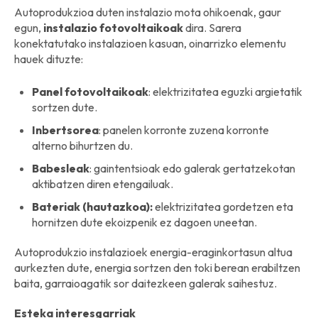
Autoprodukzioa duten instalazio mota ohikoenak, gaur
egun,
instalazio
fotovoltaikoak
dira. Sarera
konektatutako instalazioen kasuan, oinarrizko elementu
hauek dituzte:
Panel
fotovoltaikoak
: elektrizitatea eguzki argietatik
sortzen dute.
Inbertsorea
: panelen korronte zuzena korronte
alterno bihurtzen du.
Babesleak
: gaintentsioak edo galerak gertatzekotan
aktibatzen diren etengailuak.
Bateriak (hautazkoa):
elektrizitatea gordetzen eta
hornitzen dute ekoizpenik ez dagoen uneetan.
Autoprodukzio instalazioek energia-eraginkortasun altua
aurkezten dute, energia sortzen den toki berean erabiltzen
baita, garraioagatik sor daitezkeen galerak saihestuz.
Esteka interesgarriak