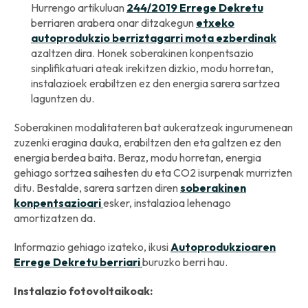
Hurrengo artikuluan
244/2019 Errege Dekretu
berriaren arabera onar ditzakegun
etxeko
autoprodukzio berriztagarri mota ezberdinak
azaltzen dira. Honek soberakinen konpentsazio
sinplifikatuari ateak irekitzen dizkio, modu horretan,
instalazioek erabiltzen ez den energia sarera sartzea
laguntzen du.
Soberakinen modalitateren bat aukeratzeak ingurumenean
zuzenki eragina dauka, erabiltzen den eta galtzen ez den
energia berdea baita. Beraz, modu horretan, energia
gehiago sortzea saihesten du eta CO2 isurpenak murrizten
ditu. Bestalde, sarera sartzen diren
soberakinen
konpentsazioari
esker, instalazioa lehenago
amortizatzen da.
Informazio gehiago izateko, ikusi
Autoprodukzioaren
Errege Dekretu berriari
buruzko berri hau.
Instalazio fotovoltaikoak: