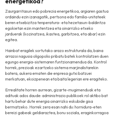
energetikoa?
Zaurgarritasun edo pobrezia energetikoa, argiaren gastua
ordaindu ezin izanagatik, pertsona edo familia-unitateek
beren etxebizitza tenperatura- eta hezetasun-baldintza
egokietan ezin mantentzea eta oinarrizko etxeko
jarduerak (kozinatzea, ikastea, garbitzea, eta abar) ezin
egitea.
Hainbat eragilek sortutako arazo estrukturala da, baina
arrazoi nagusia oligopolio pribatu batek kontrolatzen duen
egungo energia-sistemaren funtzionamendua da. Kontrol
horrek, prezioak ezartzeko sistema marjinalistarekin
batera, aukera ematen die enpresa gutxi batzuei
merkatuan, ekoizpenean eta baita legerian ere eragiteko.
Errealitate horren aurrean, gizarte-mugimenduak eta
adituak ados daude: administrazio publikoek rol aktibo bat
hartu behar dute energia oinarrizko eskubide gisa
bermatzeko. Horrek zera esan nahi du: hornidura-eten
bereizi gabeak geldiaraztea, bonu soziala, eraginkorragoa