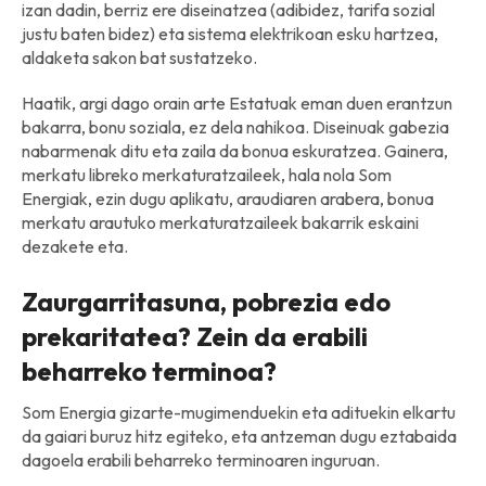
izan dadin, berriz ere diseinatzea (adibidez, tarifa sozial
justu baten bidez) eta sistema elektrikoan esku hartzea,
aldaketa sakon bat sustatzeko.
Haatik, argi dago orain arte Estatuak eman duen erantzun
bakarra, bonu soziala, ez dela nahikoa. Diseinuak gabezia
nabarmenak ditu eta zaila da bonua eskuratzea. Gainera,
merkatu libreko merkaturatzaileek, hala nola Som
Energiak, ezin dugu aplikatu, araudiaren arabera, bonua
merkatu arautuko merkaturatzaileek bakarrik eskaini
dezakete eta.
Zaurgarritasuna, pobrezia edo
prekaritatea? Zein da erabili
beharreko terminoa?
Som Energia gizarte-mugimenduekin eta adituekin elkartu
da gaiari buruz hitz egiteko, eta antzeman dugu eztabaida
dagoela erabili beharreko terminoaren inguruan.