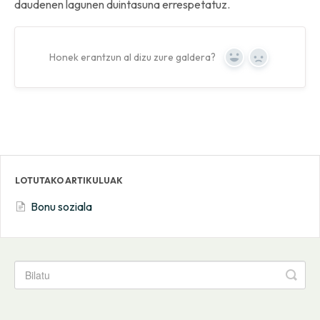
daudenen lagunen duintasuna errespetatuz.
Honek erantzun al dizu zure galdera?
Yes
No
LOTUTAKO ARTIKULUAK
Bonu soziala