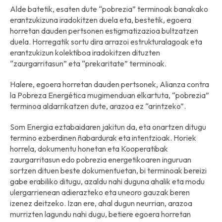
Alde batetik, esaten dute “pobrezia” terminoak banakako
erantzukizuna iradokitzen duela eta, bestetik, egoera
horretan dauden pertsonen estigmatizazioa bultzatzen
duela. Horregatik sortu dira arrazoi estrukturalagoak eta
erantzukizun kolektiboa iradokitzen dituzten
“zaurgarritasun” eta “prekaritate” terminoak.
Halere, egoera horretan dauden pertsonek, Alianza contra
la Pobreza Energética mugimenduan elkartuta, “pobrezia”
terminoa aldarrikatzen dute, arazoa ez “arintzeko”.
Som Energia eztabaidaren jakitun da, eta onartzen ditugu
termino ezberdinen ñabardurak eta intentzioak. Horiek
horrela, dokumentu honetan eta Kooperatibak
zaurgarritasun edo pobrezia energetikoaren inguruan
sortzen dituen beste dokumentuetan, bi terminoak bereizi
gabe erabiliko ditugu, azaldu nahi duguna ahalik eta modu
ulergarrienean adierazteko eta uneoro gauzak beren
izenez deitzeko. Izan ere, ahal dugun neurrian, arazoa
murrizten lagundu nahi dugu, betiere egoera horretan