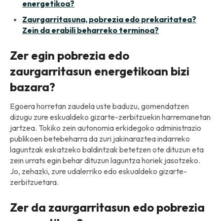
energetikoa?
Zaurgarritasuna, pobrezia edo prekaritatea?
Zein da erabili beharreko terminoa?
Zer egin pobrezia edo
zaurgarritasun energetikoan bizi
bazara?
Egoera horretan zaudela uste baduzu, gomendatzen
dizugu zure eskualdeko gizarte-zerbitzuekin harremanetan
jartzea. Tokiko zein autonomia erkidegoko administrazio
publikoen betebeharra da zuri jakinaraztea indarreko
laguntzak eskatzeko baldintzak betetzen ote dituzun eta
zein urrats egin behar dituzun laguntza horiek jasotzeko.
Jo, zehazki, zure udalerriko edo eskualdeko gizarte-
zerbitzuetara.
Zer da zaurgarritasun edo pobrezia