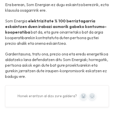
Era berean, Som Energian ez dugu eskaintza berezirik, ezta
klausula osagarririk ere.
Som Energia
elektrizitate % 100 berriztagarria
eskaintzen duen irabazi asmorik gabeko kontsumo-
kooperatiba
bat da, eta gure oinarrietako bat da argia
kooperatibarekin kontratatuta duten pertsona guztiei
prezio ahalik eta onena eskaintzea.
Gardentasuna, tratu ona, prezio ona eta eredu energetikoa
aldatzeko lana defendatzen ditu Som Energiak; horregatik,
pertsona askok egin dute bat gure proiektuarekin eta
gurekin jarraitzen dute iraupen-konpromisorik eskatzen ez
badugu ere.
Honek erantzun al dizu zure galdera?
Yes
No