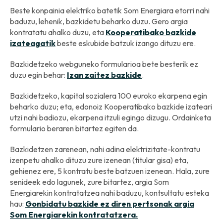
Beste konpainia elektriko batetik Som Energiara etorri nahi
baduzu, lehenik, bazkidetu beharko duzu. Gero argia
kontratatu ahalko duzu, eta
Kooperatibako bazkide
izateagatik
beste eskubide batzuk izango dituzu ere.
Bazkidetzeko webguneko formularioa bete besterik ez
duzu egin behar:
Izan zaitez bazkide
.
Bazkidetzeko, kapital sozialera 100 euroko ekarpena egin
beharko duzu; eta, edonoiz Kooperatibako bazkide izateari
utzi nahi badiozu, ekarpena itzuli egingo dizugu. Ordainketa
formulario beraren bitartez egiten da.
Bazkidetzen zarenean, nahi adina elektrizitate-kontratu
izenpetu ahalko dituzu zure izenean (titular gisa) eta,
gehienez ere, 5 kontratu beste batzuen izenean. Hala, zure
senideek edo lagunek, zure bitartez, argia Som
Energiarekin kontratatzea nahi baduzu, kontsultatu esteka
hau:
Gonbidatu bazkide ez diren pertsonak argia
Som Energiarekin kontratatzera.