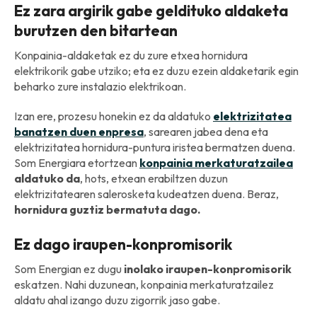
Ez zara argirik gabe geldituko aldaketa
burutzen den bitartean
Konpainia-aldaketak ez du zure etxea hornidura
elektrikorik gabe utziko; eta ez duzu ezein aldaketarik egin
beharko zure instalazio elektrikoan.
Izan ere, prozesu honekin ez da aldatuko
elektrizitatea
banatzen duen enpresa
, sarearen jabea dena eta
elektrizitatea hornidura-puntura iristea bermatzen duena.
Som Energiara etortzean
konpainia merkaturatzailea
aldatuko da
, hots, etxean erabiltzen duzun
elektrizitatearen salerosketa kudeatzen duena. Beraz,
hornidura guztiz bermatuta dago.
Ez dago iraupen-konpromisorik
Som Energian ez dugu
inolako iraupen-konpromisorik
eskatzen. Nahi duzunean, konpainia merkaturatzailez
aldatu ahal izango duzu zigorrik jaso gabe.