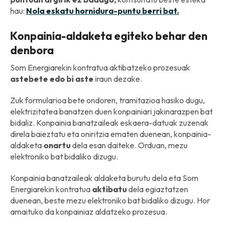
hau:
Nola eskatu hornidura-puntu berri bat.
Konpainia-aldaketa egiteko behar den
denbora
Som Energiarekin kontratua aktibatzeko prozesuak
astebete edo bi aste
iraun dezake.
Zuk formularioa bete ondoren, tramitazioa hasiko dugu,
elektrizitatea banatzen duen konpainiari jakinarazpen bat
bidaliz. Konpainia banatzaileak eskaera-datuak zuzenak
direla baieztatu eta oniritzia ematen duenean, konpainia-
aldaketa
onartu
dela esan daiteke. Orduan, mezu
elektroniko bat bidaliko dizugu.
Konpainia banatzaileak aldaketa burutu dela eta Som
Energiarekin kontratua
aktibatu
dela egiaztatzen
duenean, beste mezu elektroniko bat bidaliko dizugu. Hor
amaituko da konpainiaz aldatzeko prozesua.