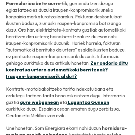
Formularioa bete aurretik
, gomendatzen dizugu
egiaztatzea ez duzula iraupen-konpromisorik uneko
konpainia merkaturatzailearekin. Fakturan deskontu bat
ikusten baduzu, ziur aski iraupen-konpromiso bat izango
duzu. Oro har, elektrizitate-kontratu guztiak automatikoki
berritzen dira urtero; baina berritzeak ez du esan nahi
iraupen-konpromisorik duzunik. Horiek horrela, fakturan
"automatikoki berrituko da urtero" esaldia ikusten baduzu,
ez pentsatu iraupen-konpromisorik duzunik. Informazio
gehiago aurkituko duzu artikulu honetan:
Zer ondorio ditu
kontratua urtero automatikoki berritzeak?
Iraupen-konpromisorik al dut?
Kontratu-mota bakoitzeko tarifa indexatu bana eta
ordutegi-tarteen tarifa bana eskaintzen dugu. Informazio
guztia
gure webgunean
eta
Laguntza Gunean
aurkituko duzu. Espainia osoan ematen dugu zerbitzua,
Ceutan eta Melillan izan ezik.
Une honetan, Som Energiara ekarri nahi duzun
hornidura-
puntuan argirik ez badago,
kontsultatu beste esteka