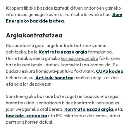
Kooperatibako bazkide izateak dituen ondorioen gaineko
informazio gehiago ikusteko, kontsultatu esteka hau:
Som
Energiako bazkide izatea
.
Argia kontratatzea
Bazkidetu eta gero, argi-kontratu bat zure izenean
gehitzeko, bete
Kontrata ezazu argia
formularioa.
Horretarako, duela gutxiko
hornidura-puntuko
fakturaren
bat eta zure banku-datuak kontsultatzea komeni da. Ez
baduzu eskura hornidura-puntuko fakturarik,
CUPS kodea
beharko duzu.
Artikulu honetan
azaltzen dugu zer den
eta nola lor dezakezun.
Som Energiako bazkide bat ezagutzen baduzu eta argia
haren bazkide-zenbakiaren bidez kontratatu nahi baduzu,
joan webguneko atal berera,
Kontrata ezazu argia
, eta,
bazkide-zenbakia
eta IFZ eskatzen dizkizunean, idatzi
pertsona horren datuak.