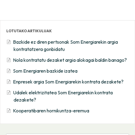
LOTUTAKO ARTIKULUAK
Bazkide ez diren pertsonak Som Energiarekin argia
kontratatzera gonbidatu
Nola kontratatu dezaket argia alokagai baldin banago?
Som Energiaren bazkide izatea
Enpresek argia Som Energiarekin kontrata dezakete?
Udalek elektrizitatea Som Energiarekin kontrata
dezakete?
Kooperatibaren hornikuntza-eremua