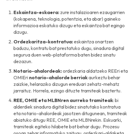
Eskaintza-eskaera:
zure instalazioaren ezaugarrien
(kokapena, teknologia, potentzia, eta abar) gaineko
informazioa eskatuko dizugu eta eskaintza bat egingo
dizugu.
Ordezkaritza-kontratua:
eskaintza onartzen
baduzu, kontratu bat prestatuko dugu, sinadura digital
segurua duen web-plataforma baten bidez sinatu
dezazun.
Notario-ahalordeak:
ordezkaria aldatzeko REEri eta
OMIEri
notario-ahalorde berriak
aurkeztu behar
zaizkie, helaraziko dizugun ereduari zehatz-mehatz
jarraituz. Horrela, ezingo dituzte tramiteak baztertu.
REE, OMIE eta MLBNren aurreko tramiteak
: bi
alderdiek sinadura digital bidez sinatutako kontratua
eta notario-ahalordeak jasotzen ditugunean, tramiteak
abiatuko ditugu REE, OMIE eta MLBNrekin. Eskuarki,
tramiteak egiteko hilabete bat behar dugu. Prozesu
osoan zehar informatuko zaitugu, ordezkari-aldaketa