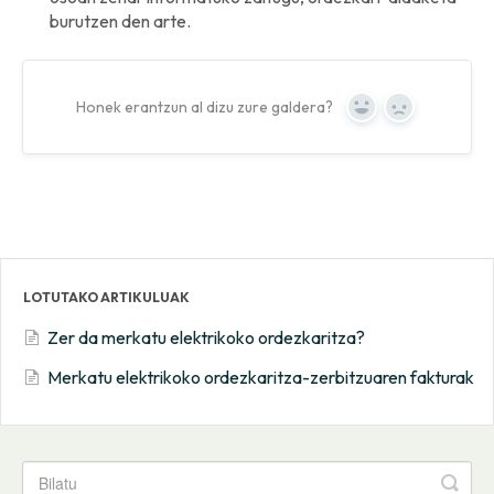
burutzen den arte.
Honek erantzun al dizu zure galdera?
Yes
No
LOTUTAKO ARTIKULUAK
Zer da merkatu elektrikoko ordezkaritza?
Merkatu elektrikoko ordezkaritza-zerbitzuaren fakturak