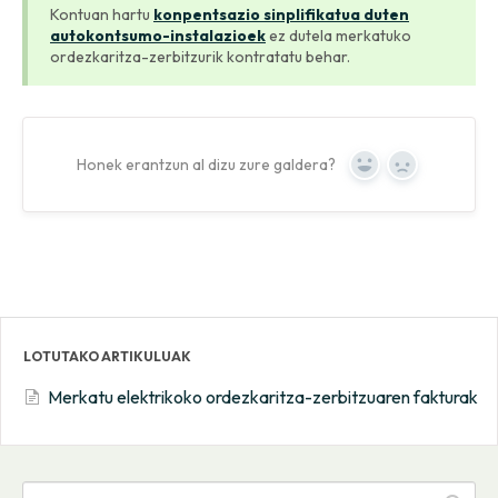
Kontuan hartu
konpentsazio sinplifikatua duten
autokontsumo-instalazioek
ez dutela merkatuko
ordezkaritza-zerbitzurik kontratatu behar.
Honek erantzun al dizu zure galdera?
Yes
No
LOTUTAKO ARTIKULUAK
Merkatu elektrikoko ordezkaritza-zerbitzuaren fakturak