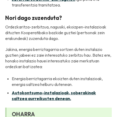
transferentzia tramitatzea.
Nori dago zuzenduta?
Ordezkaritza-zerbitzua, nagusiki, ekoizpen-instalazioak
dituzten Kooperatibako bazkide guztiei (pertsonak zein
erakundeak) zuzenduta dago.
Jakina, energia berriztagarria sortzen duten instalazio
guztien jabeei ez zaie interesatuko zerbitzu hau. Batez ere,
honako instalazio hauei interesatuko zaie merkatuan
ordezkari bat izatea:
Energia berriztagarria ekoizten duten instalazioak,
energia saltzea helburu dutenean.
Autokontsumo-instalazioak, soberakinak
saltzea aurreikusten denean.
OHARRA