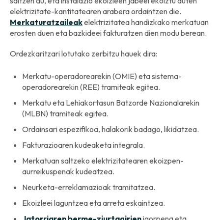
saltzen du, eta instalazio ekoizleen jabeei ekoiztu duten
elektrizitate-kantitatearen arabera ordaintzen die.
Merkaturatzaileak
elektrizitatea handizkako merkatuan
erosten duen eta bazkideei fakturatzen dien modu berean.
Ordezkaritzari lotutako zerbitzu hauek dira:
Merkatu-operadorearekin (OMIE) eta sistema-
operadorearekin (REE) tramiteak egitea.
Merkatu eta Lehiakortasun Batzorde Nazionalarekin
(MLBN) tramiteak egitea.
Ordainsari espezifikoa, halakorik badago, likidatzea.
Fakturazioaren kudeaketa integrala.
Merkatuan saltzeko elektrizitatearen ekoizpen-
aurreikuspenak kudeatzea.
Neurketa-erreklamazioak tramitatzea.
Ekoizleei laguntzea eta arreta eskaintzea.
Jatorriaren berme-ziurtagirien
igorpena eta