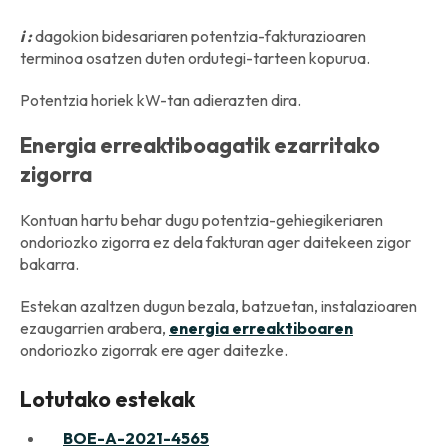
i :
dagokion bidesariaren potentzia-fakturazioaren
terminoa osatzen duten ordutegi-tarteen kopurua.
Potentzia horiek kW-tan adierazten dira.
Energia erreaktiboagatik ezarritako
zigorra
Kontuan hartu behar dugu potentzia-gehiegikeriaren
ondoriozko zigorra ez dela fakturan ager daitekeen zigor
bakarra.
Estekan azaltzen dugun bezala, batzuetan, instalazioaren
ezaugarrien arabera,
energia erreaktiboaren
ondoriozko zigorrak ere ager daitezke.
Lotutako estekak
BOE-A-2021-4565