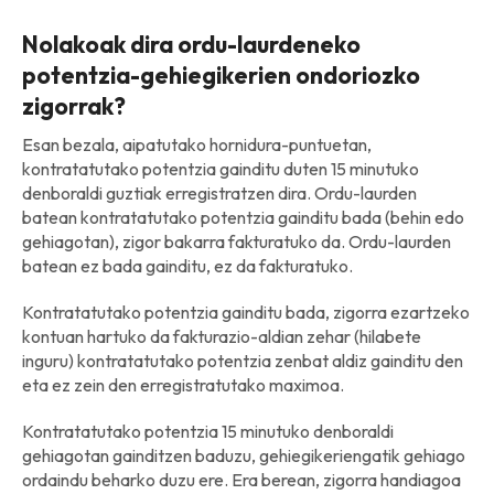
Nolakoak dira ordu-laurdeneko
potentzia-gehiegikerien ondoriozko
zigorrak?
Esan bezala, aipatutako hornidura-puntuetan,
kontratatutako potentzia gainditu duten 15 minutuko
denboraldi guztiak erregistratzen dira. Ordu-laurden
batean kontratatutako potentzia gainditu bada (behin edo
gehiagotan), zigor bakarra fakturatuko da. Ordu-laurden
batean ez bada gainditu, ez da fakturatuko.
Kontratatutako potentzia gainditu bada, zigorra ezartzeko
kontuan hartuko da fakturazio-aldian zehar (hilabete
inguru) kontratatutako potentzia zenbat aldiz gainditu den
eta ez zein den erregistratutako maximoa.
Kontratatutako potentzia 15 minutuko denboraldi
gehiagotan gainditzen baduzu, gehiegikeriengatik gehiago
ordaindu beharko duzu ere. Era berean, zigorra handiagoa