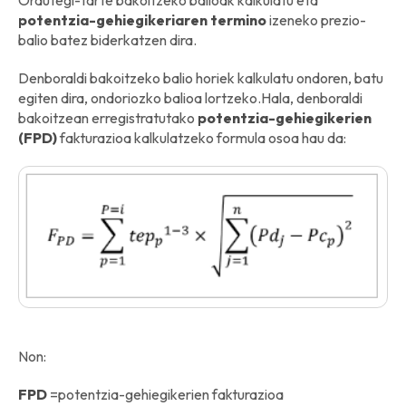
Ordutegi-tarte bakoitzeko balioak kalkulatu eta
potentzia-gehiegikeriaren termino
izeneko prezio-
balio batez biderkatzen dira.
Denboraldi bakoitzeko balio horiek kalkulatu ondoren, batu
egiten dira, ondoriozko balioa lortzeko.Hala, denboraldi
bakoitzean erregistratutako
potentzia-gehiegikerien
(FPD)
fakturazioa kalkulatzeko formula osoa hau da:
Non:
FPD
=potentzia-gehiegikerien fakturazioa