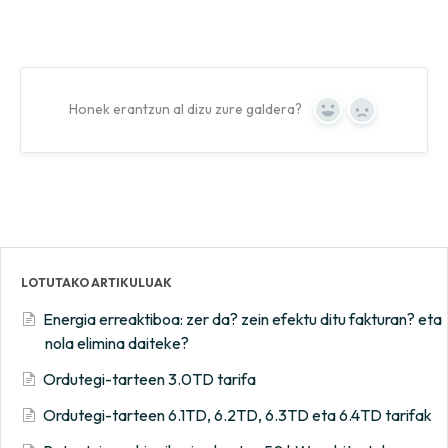
Honek erantzun al dizu zure galdera?
Yes
No
LOTUTAKO ARTIKULUAK
Energia erreaktiboa: zer da? zein efektu ditu fakturan? eta
nola elimina daiteke?
Ordutegi-tarteen 3.0TD tarifa
Ordutegi-tarteen 6.1TD, 6.2TD, 6.3TD eta 6.4TD tarifak