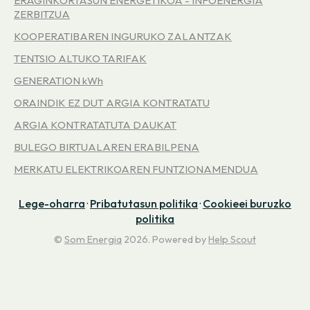
ERAGINKORTASUN ENERGETIKOA - INFOENERGIA
ZERBITZUA
KOOPERATIBAREN INGURUKO ZALANTZAK
TENTSIO ALTUKO TARIFAK
GENERATION kWh
ORAINDIK EZ DUT ARGIA KONTRATATU
ARGIA KONTRATATUTA DAUKAT
BULEGO BIRTUALAREN ERABILPENA
MERKATU ELEKTRIKOAREN FUNTZIONAMENDUA
Lege-oharra
·
Pribatutasun politika
·
Cookieei buruzko
politika
©
Som Energia
2026.
Powered by
Help Scout