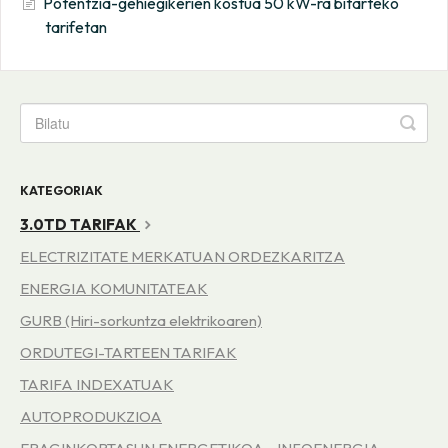
Potentzia-gehiegikerien kostua 50 kW-ra bitarteko
tarifetan
KATEGORIAK
3.0TD TARIFAK
ELECTRIZITATE MERKATUAN ORDEZKARITZA
ENERGIA KOMUNITATEAK
GURB (Hiri-sorkuntza elektrikoaren)
ORDUTEGI-TARTEEN TARIFAK
TARIFA INDEXATUAK
AUTOPRODUKZIOA