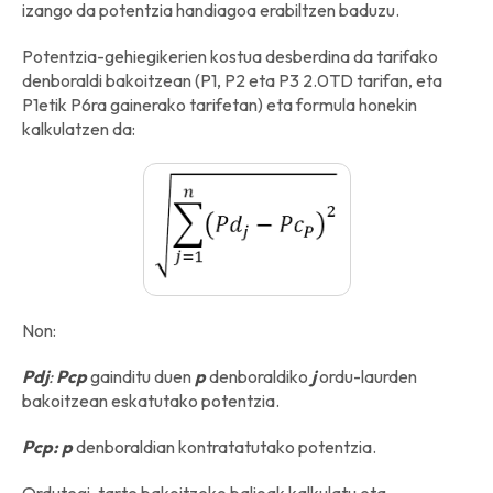
izango da potentzia handiagoa erabiltzen baduzu.
Potentzia-gehiegikerien kostua desberdina da tarifako
denboraldi bakoitzean (P1, P2 eta P3 2.0TD tarifan, eta
P1etik P6ra gainerako tarifetan) eta formula honekin
kalkulatzen da:
Non:
Pdj
:
Pcp
gainditu duen
p
denboraldiko
j
ordu-laurden
bakoitzean eskatutako potentzia.
Pcp: p
denboraldian kontratatutako potentzia.