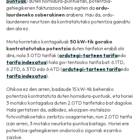
puntuak
) duten hornidura-puntuetan, potentzia-
gehiegikerien fakturazioa hilero egiten da
ordu-
laurdeneko soberakinen
arabera. Hau da, ordu-
laurdenero neurtzen da kontratatutako potentzia gainditu
den ala ez.
Mota horretako kontagailuak
50 kW-tik gorako
kontratatutako potentzia
duten tarifekin erabili ohi
dira, nola 3.0TD tarifak (
ordutegi-tarteen tarifa
edo
tarifa indexatua
) hala goi-tentsioko tarifa bat: 6.1TD,
6.2TD, 6.3TD edo 6.4TD (
ordutegi-tarteen tarifa
edo
tarifa indexatua
).
Ohikoa ez den arren, badaude 15 kW-tik beherako
potentzia kontratatuta duten hornidura-puntuak, eta horiei
3 motako kontagailua duten 2.0TD tarifetako bat dagokie.
Hala gertatzen da, adibidez, ekoizpen-instalazio
fotovoltaikoetako zerbitzu osagarrietan, non 2.0TD tarifa
izan arren, 3 motako neurketa-puntua baitago. Horiei ere
potentzia-gehiegikerien ondoriozko zigorrak ezarriko
zaizkie.