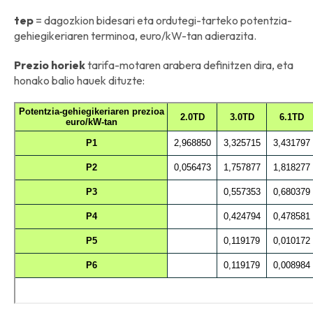
tep
= dagozkion bidesari eta ordutegi-tarteko potentzia-
gehiegikeriaren terminoa, euro/kW-tan adierazita.
Prezio horiek
tarifa-motaren arabera definitzen dira, eta
honako balio hauek dituzte: