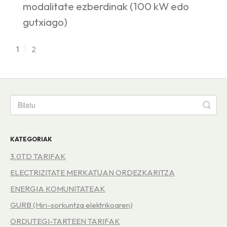
modalitate ezberdinak (100 kW edo
gutxiago)
1
2
KATEGORIAK
3.0TD TARIFAK
ELECTRIZITATE MERKATUAN ORDEZKARITZA
ENERGIA KOMUNITATEAK
GURB (Hiri-sorkuntza elektrikoaren)
ORDUTEGI-TARTEEN TARIFAK