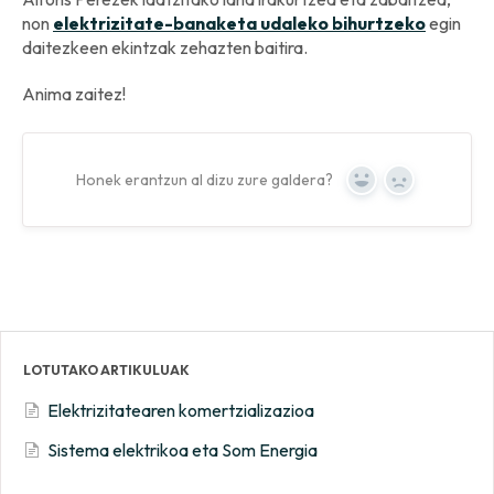
non
elektrizitate-banaketa udaleko bihurtzeko
egin
daitezkeen ekintzak zehazten baitira.
Anima zaitez!
Honek erantzun al dizu zure galdera?
Yes
No
LOTUTAKO ARTIKULUAK
Elektrizitatearen komertzializazioa
Sistema elektrikoa eta Som Energia