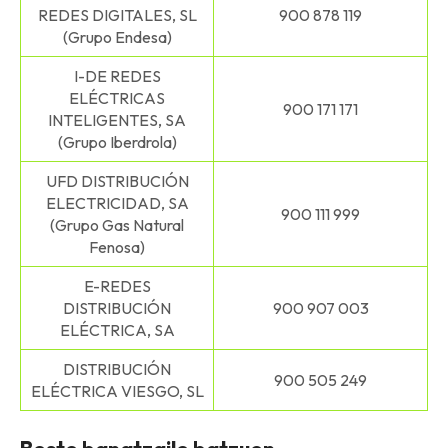
REDES DIGITALES, SL
900 878 119
(Grupo Endesa)
I-DE REDES
ELÉCTRICAS
900 171 171
INTELIGENTES, SA
(Grupo Iberdrola)
UFD DISTRIBUCIÓN
ELECTRICIDAD, SA
900 111 999
(Grupo Gas Natural
Fenosa)
E-REDES
DISTRIBUCIÓN
900 907 003
ELÉCTRICA, SA
DISTRIBUCIÓN
900 505 249
ELÉCTRICA VIESGO, SL