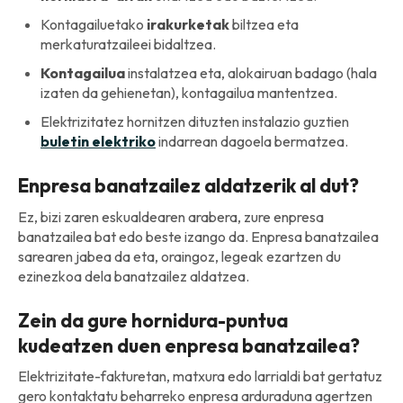
Kontagailuetako
irakurketak
biltzea eta
merkaturatzaileei bidaltzea.
Kontagailua
instalatzea eta, alokairuan badago (hala
izaten da gehienetan), kontagailua mantentzea.
Elektrizitatez hornitzen dituzten instalazio guztien
buletin elektriko
indarrean dagoela bermatzea.
Enpresa banatzailez aldatzerik al dut?
Ez, bizi zaren eskualdearen arabera, zure enpresa
banatzailea bat edo beste izango da. Enpresa banatzailea
sarearen jabea da eta, oraingoz, legeak ezartzen du
ezinezkoa dela banatzailez aldatzea.
Zein da gure hornidura-puntua
kudeatzen duen enpresa banatzailea?
Elektrizitate-fakturetan, matxura edo larrialdi bat gertatuz
gero kontaktatu beharreko enpresa arduraduna agertzen