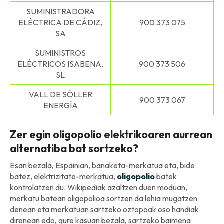
SUMINISTRADORA
ELÉCTRICA DE CÁDIZ,
900 373 075
SA
SUMINISTROS
ELÉCTRICOS ISABENA,
900 373 506
SL
VALL DE SÓLLER
900 373 067
ENERGÍA
Zer egin oligopolio elektrikoaren aurrean
alternatiba bat sortzeko?
Esan bezala, Espainian, banaketa-merkatua eta, bide
batez, elektrizitate-merkatua,
oligopolio
batek
kontrolatzen du. Wikipediak azaltzen duen moduan,
merkatu batean oligopolioa sortzen da lehia mugatzen
denean eta merkatuan sartzeko oztopoak oso handiak
direnean edo, gure kasuan bezala, sartzeko baimena