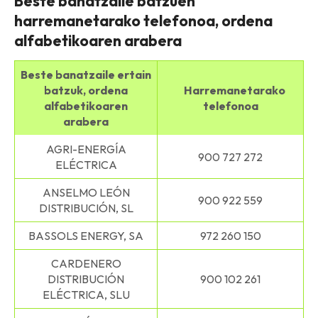
Beste banatzaile batzuen
harremanetarako telefonoa, ordena
alfabetikoaren arabera
Beste banatzaile ertain
batzuk, ordena
Harremanetarako
alfabetikoaren
telefonoa
arabera
AGRI-ENERGÍA
900 727 272
ELÉCTRICA
ANSELMO LEÓN
900 922 559
DISTRIBUCIÓN, SL
BASSOLS ENERGY, SA
972 260 150
CARDENERO
DISTRIBUCIÓN
900 102 261
ELÉCTRICA, SLU