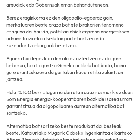
araudiak edo Gobernuak eman behar dutenean.
Berez eraginkorra ez den oligopolio-egoeraz gain,
merkatuaren beste arazo bat ate birakarien fenomeno
ezaguna da, hau da, politikari ohiek enpresa energetikoen
administrazio-kontseilutan parte hartzea edo
zuzendaritza-karguak betetzea.
Egoera hori legezkoa den ala ez aztertzea ez da gure
helburua, hau Laguntza Guneko artikulu bat baita, baina
gure erantzukizuna da gertakari hauen etika zalantzan
jartzea.
Hala, % 100 berriztagarria den eta irabazi-asmorik ez duen
Som Energia energia-kooperatibaren bazkide izatea urrats
garrantzitsua da oligopolioaren aurrean alternatiba bat
sortzeko.
Alternatiba bat sortzeko beste modu bat da, besteak
beste, Kataluniako Mugarik Gabeko Ingeniaritza elkarteko
Alfons Pérezek idatzitako lana irakurtzea eta zabaltzea,