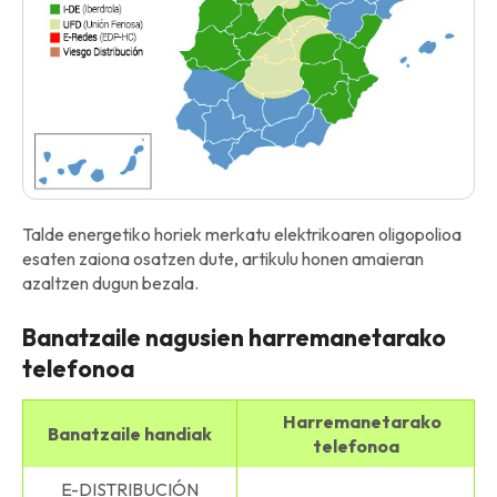
Talde energetiko horiek merkatu elektrikoaren oligopolioa
esaten zaiona osatzen dute, artikulu honen amaieran
azaltzen dugun bezala.
Banatzaile nagusien harremanetarako
telefonoa
Harremanetarako
Banatzaile handiak
telefonoa
E-DISTRIBUCIÓN