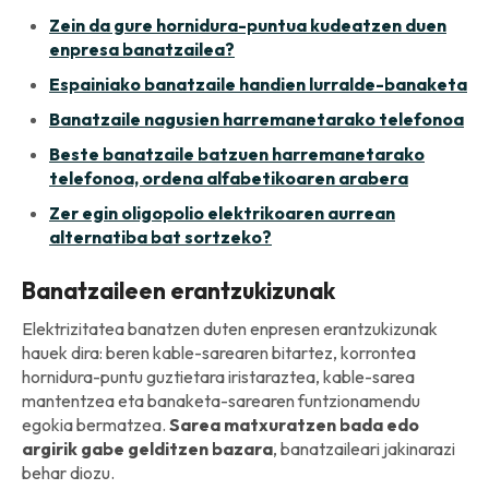
Zein da gure hornidura-puntua kudeatzen duen
enpresa banatzailea?
Espainiako banatzaile handien lurralde-banaketa
Banatzaile nagusien harremanetarako telefonoa
Beste banatzaile batzuen harremanetarako
telefonoa, ordena alfabetikoaren arabera
Zer egin oligopolio elektrikoaren aurrean
alternatiba bat sortzeko?
Banatzaileen erantzukizunak
Elektrizitatea banatzen duten enpresen erantzukizunak
hauek dira: beren kable-sarearen bitartez, korrontea
hornidura-puntu guztietara iristaraztea, kable-sarea
mantentzea eta banaketa-sarearen funtzionamendu
egokia bermatzea.
Sarea matxuratzen bada edo
argirik gabe gelditzen bazara
, banatzaileari jakinarazi
behar diozu.