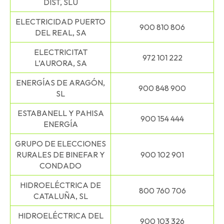
DIST, SLU
ELECTRICIDAD PUERTO
900 810 806
DEL REAL, SA
ELECTRICITAT
972 101 222
L’AURORA, SA
ENERGÍAS DE ARAGÓN,
900 848 900
SL
ESTABANELL Y PAHISA
900 154 444
ENERGÍA
GRUPO DE ELECCIONES
RURALES DE BINEFAR Y
900 102 901
CONDADO
HIDROELÉCTRICA DE
800 760 706
CATALUÑA, SL
HIDROELÉCTRICA DEL
900 103 326