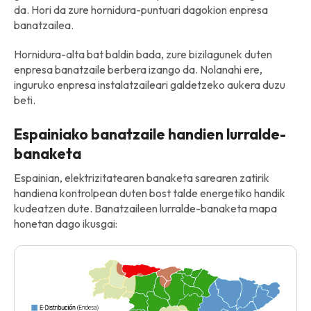
da. Hori da zure hornidura-puntuari dagokion enpresa
banatzailea.
Hornidura-alta bat baldin bada, zure bizilagunek duten
enpresa banatzaile berbera izango da. Nolanahi ere,
inguruko enpresa instalatzaileari galdetzeko aukera duzu
beti.
Espainiako banatzaile handien lurralde-
banaketa
Espainian, elektrizitatearen banaketa sarearen zatirik
handiena kontrolpean duten bost talde energetiko handik
kudeatzen dute. Banatzaileen lurralde-banaketa mapa
honetan dago ikusgai: