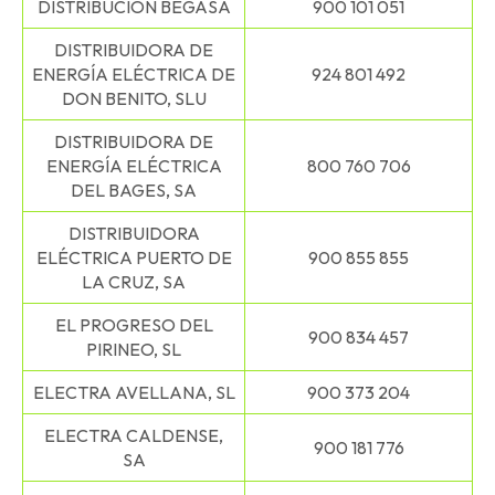
DISTRIBUCIÓN BEGASA
900 101 051
DISTRIBUIDORA DE
ENERGÍA ELÉCTRICA DE
924 801 492
DON BENITO, SLU
DISTRIBUIDORA DE
ENERGÍA ELÉCTRICA
800 760 706
DEL BAGES, SA
DISTRIBUIDORA
ELÉCTRICA PUERTO DE
900 855 855
LA CRUZ, SA
EL PROGRESO DEL
900 834 457
PIRINEO, SL
ELECTRA AVELLANA, SL
900 373 204
ELECTRA CALDENSE,
900 181 776
SA