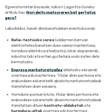
Egoera horretan bazaude, irakurri Laguntza Guneko
artikulu hau:
Nori deitu matxuraren bat gertatuz
gero?
Laburbilduz, hauek dira banatzaileen erantzukizunak:
Behe-tentsioko sarea
(udalerrien barruan
elektrizitatea banatzen duen sarea) mantentzea,
hornidura elektrikoa etxebizitza, lokal, ekipamendu,
industria txiki eta ertain guztietara ondo iristen dela
bermatzeko.
Enpresa merkaturatzailez
aldatzeko eskaerak
onartzea edo baztertzea. Titular diren pertsona eta
erakundeen eskarietatik abiatuta merkaturatzaileak
tramitatzen duen eskaera.
Hornidura-puntuei lotuta, titular diren pertsona eta
erakundeen eskarietatik abiatuta merkaturatzaileak
tramitatzen dituen
kontratu-aldaketak
eta
hornidura-altak
onartzea edo baztertzea.