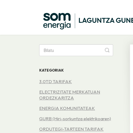
Toggle
Search
KATEGORIAK
3.0TD TARIFAK
ELECTRIZITATE MERKATUAN
ORDEZKARITZA
ENERGIA KOMUNITATEAK
GURB (Hiri-sorkuntza elektrikoaren)
ORDUTEGI-TARTEEN TARIFAK