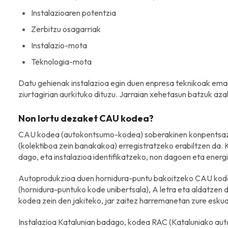
Instalazioaren potentzia
Zerbitzu osagarriak
Instalazio-mota
Teknologia-mota
Datu gehienak instalazioa egin duen enpresa teknikoak eman
ziurtagirian aurkituko dituzu. Jarraian xehetasun batzuk aza
Non lortu dezaket CAU kodea?
CAU kodea (autokontsumo-kodea) soberakinen konpentsaz
(kolektiboa zein banakakoa) erregistratzeko erabiltzen da.
dago, eta instalazioa identifikatzeko, non dagoen eta energi
Autoprodukzioa duen hornidura-puntu bakoitzeko CAU kod
(hornidura-puntuko kode unibertsala), A letra eta aldatzen d
kodea zein den jakiteko, jar zaitez harremanetan zure esk
Instalazioa Katalunian badago, kodea RAC (Kataluniako a