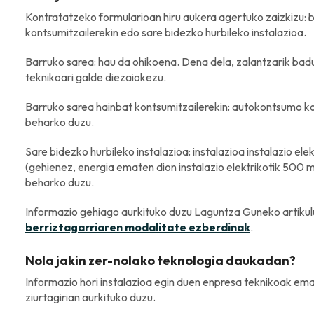
Kontratatzeko formularioan hiru aukera agertuko zaizkizu: 
kontsumitzailerekin edo sare bidezko hurbileko instalazioa.
Barruko sarea: hau da ohikoena. Dena dela, zalantzarik badu
teknikoari galde diezaiokezu.
Barruko sarea hainbat kontsumitzailerekin: autokontsumo ko
beharko duzu.
Sare bidezko hurbileko instalazioa: instalazioa instalazio el
(gehienez, energia ematen dion instalazio elektrikotik 500 
beharko duzu.
Informazio gehiago aurkituko duzu Laguntza Guneko artikul
berriztagarriaren modalitate ezberdinak
.
Nola jakin zer-nolako teknologia daukadan?
Informazio hori instalazioa egin duen enpresa teknikoak ema
ziurtagirian aurkituko duzu.