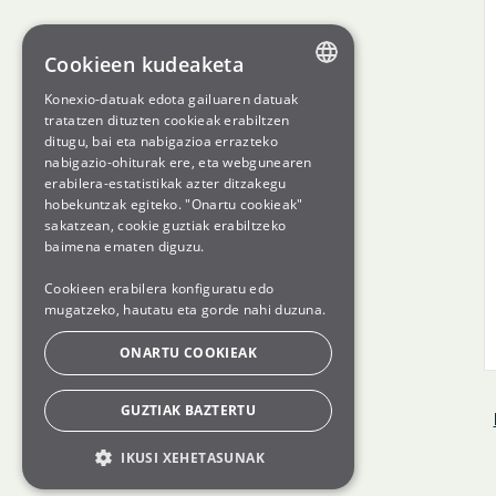
Cookieen kudeaketa
Konexio-datuak edota gailuaren datuak
ENGLISH
tratatzen dituzten cookieak erabiltzen
ditugu, bai eta nabigazioa errazteko
SPANISH
nabigazio-ohiturak ere, eta webgunearen
erabilera-estatistikak azter ditzakegu
GL
hobekuntzak egiteko. "Onartu cookieak"
BASQUE
sakatzean, cookie guztiak erabiltzeko
baimena ematen diguzu.
Cookieen erabilera konfiguratu edo
mugatzeko, hautatu eta gorde nahi duzuna.
ONARTU COOKIEAK
GUZTIAK BAZTERTU
IKUSI XEHETASUNAK
OINARRIZKOAK