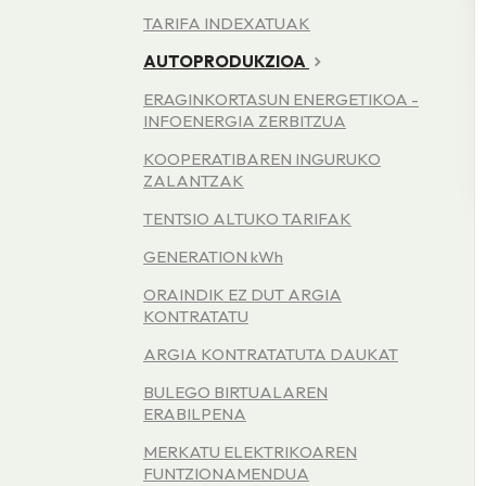
TARIFA INDEXATUAK
AUTOPRODUKZIOA
ERAGINKORTASUN ENERGETIKOA -
INFOENERGIA ZERBITZUA
KOOPERATIBAREN INGURUKO
ZALANTZAK
TENTSIO ALTUKO TARIFAK
GENERATION kWh
ORAINDIK EZ DUT ARGIA
KONTRATATU
ARGIA KONTRATATUTA DAUKAT
BULEGO BIRTUALAREN
ERABILPENA
MERKATU ELEKTRIKOAREN
FUNTZIONAMENDUA