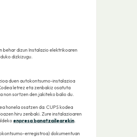
 behar dizun Instalazio elektrikoaren
lduko dizkizugu.
ioa duen autokontsumo-instalazioa
 Kodea letrez eta zenbakiz osatuta
a non sortzen den jakiteko balio du.
ea honela osatzen da: CUPS kodea
oazen hiru zenbaki. Zure instalazioaren
ualdeko
enpresa banatzailearekin
.
utokontsumo-erregistroa) dokumentuan