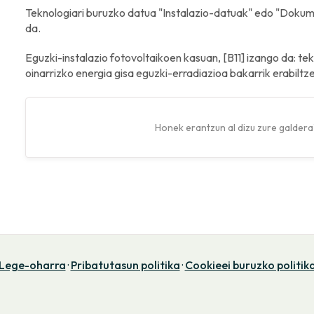
Teknologiari buruzko datua "Instalazio-datuak" edo "Dokume
da.
Eguzki-instalazio fotovoltaikoen kasuan, [B11] izango da: te
oinarrizko energia gisa eguzki-erradiazioa bakarrik erabiltz
Honek erantzun al dizu zure galdera
Lege-oharra
·
Pribatutasun politika
·
Cookieei buruzko politik