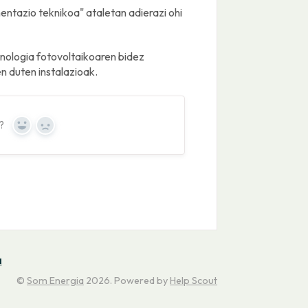
ntazio teknikoa" ataletan adierazi ohi
knologia fotovoltaikoaren bidez
en duten instalazioak.
?
Yes
No
a
©
Som Energia
2026.
Powered by
Help Scout