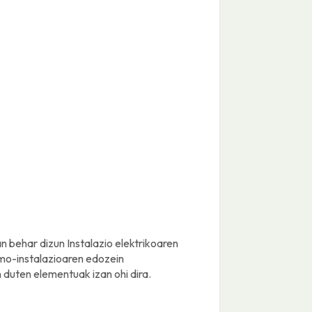
n behar dizun Instalazio elektrikoaren
umo-instalazioaren edozein
duten elementuak izan ohi dira.