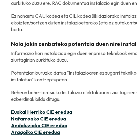
aurkituko duzu ere. RAC dokumentua instalazio egin duen e
Ez nahastu CAU kodea eta CIL kodea (likidaziorako instalaz
ekoizten/sortzen duten instalazioetarako (eta ez autokonts
baita.
Nola jakin zenbateko potentzia duen nire insta
Informazio hori instalazioa egin duen enpresa teknikoak ema
ziurtagirian aurkituko duzu.
Potentziari buruzko datua "Instalazioaren ezaugarri teknikoe
instalatua" kontzeptupean.
Behean behe-tentsioko Instalazio elektrikoaren ziurtagiri
ezberdinak bildu ditugu:
Euskal Herriko CIE eredua
Nafarroako CIE eredua
Andaluziako CIE eredua
Aragoiko CIE eredua