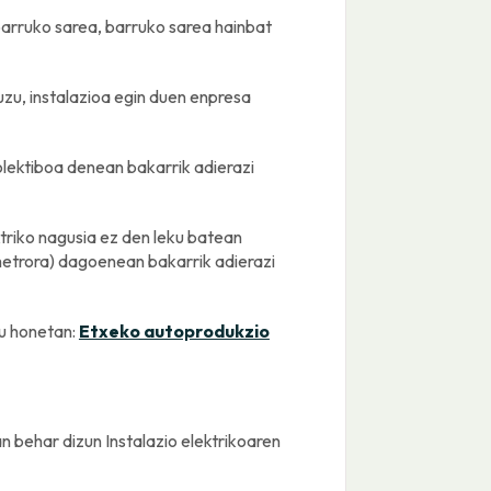
barruko sarea, barruko sarea hainbat
zu, instalazioa egin duen enpresa
lektiboa denean bakarrik adierazi
ektriko nagusia ez den leku batean
metrora) dagoenean bakarrik adierazi
u honetan:
Etxeko autoprodukzio
n behar dizun Instalazio elektrikoaren