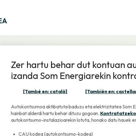
Zer hartu behar dut kontuan 
izanda Som Energiarekin kontr
[També en: català]
[También en: castella
Autokontsumoa aktibatuta baduzu eta elektrizitatea Som En
hainbat alderdi hartu behar dituzu gogoan.
Kontratatzeko
autokontsumo-instalazioarekin lotuta, honako datu hauek 
CAU kodea (autokontsumo-kodea)