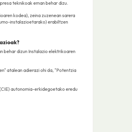
npresa teknikoak eman behar dizu.
ioaren kodea), zeina zuzenean sarera
umo-instalazioetarako) erabiltzen
lazioak?
n behar dizun Instalazio elektrikoaren
n" atalean adierazi ohi da, "Potentzia
en (CIE) autonomia-erkidegoetako eredu