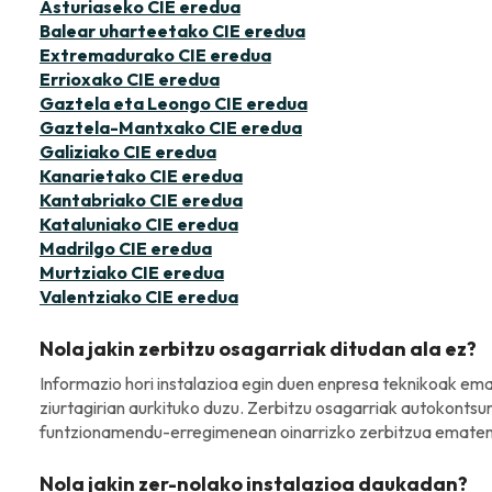
Asturiaseko CIE eredua
Balear uharteetako CIE eredua
Extremadurako CIE eredua
Errioxako CIE eredua
Gaztela eta Leongo CIE eredua
Gaztela-Mantxako CIE eredua
Galiziako CIE eredua
Kanarietako CIE eredua
Kantabriako CIE eredua
Kataluniako CIE eredua
Madrilgo CIE eredua
Murtziako CIE eredua
Valentziako CIE eredua
Nola jakin zerbitzu osagarriak ditudan ala ez?
Informazio hori instalazioa egin duen enpresa teknikoak ema
ziurtagirian aurkituko duzu. Zerbitzu osagarriak autokonts
funtzionamendu-erregimenean oinarrizko zerbitzua ematen 
Nola jakin zer-nolako instalazioa daukadan?