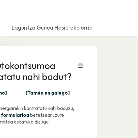
Laguntza Gunea Hasierako orria
autokontsumoa
atatu nahi badut?
no]
[Tamén en galego]
ergiarekin kontratatu nahi baduzu,
 formularioa
betetzean, zure
ematea eskatuko dizugu: