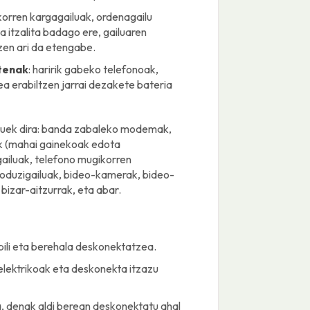
korren kargagailuak, ordenagailu
 itzalita badago ere, gailuaren
tzen ari da etengabe.
utenak
: haririk gabeko telefonoak,
ea erabiltzen jarrai dezakete bateria
auek dira: banda zabaleko modemak,
ak (mahai gainekoak edota
ailuak, telefono mugikorren
roduzigailuak, bideo-kamerak, bideo-
 bizar-aitzurrak, eta abar.
abili eta berehala deskonektatzea.
 elektrikoak eta deskonekta itzazu
, denak aldi berean deskonektatu ahal