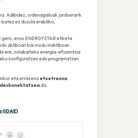
oa. Adibidez, ordenagailuak jarduerarik
batez ez duzula erabiliko,
ez gero, erosi ENERGYSTAR etiketa
odu aktiboan bai modu inaktiboan.
a ere, nolabaiteko energia-efizientzia
zteko konfiguratzen edo programatzen
inkor eta errazena
etxetresna
do deskonektatzea
da.
a (IDAE)
?
Yes
No