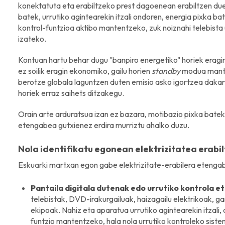
konektatuta eta erabiltzeko prest dagoenean erabiltzen duen
batek, urrutiko agintearekin itzali ondoren, energia pixka bat
kontrol-funtzioa aktibo mantentzeko, zuk noiznahi telebista 
izateko.
Kontuan hartu behar dugu "banpiro energetiko" horiek eragin
ez soilik eragin ekonomiko, gailu horien
standby
modua manten
berotze globala laguntzen duten emisio asko igortzea dakar 
horiek erraz saihets ditzakegu.
Orain arte arduratsua izan ez bazara, motibazio pixka batekin
etengabea gutxienez erdira murriztu ahalko duzu.
Nola identifikatu egonean elektrizitatea erabi
Eskuarki martxan egon gabe elektrizitate-erabilera etenga
Pantaila digitala dutenak edo urrutiko kontrola 
telebistak, DVD-irakurgailuak, haizagailu elektrikoak, ga
ekipoak. Nahiz eta aparatua urrutiko agintearekin itzali
funtzio mantentzeko, hala nola urrutiko kontroleko siste