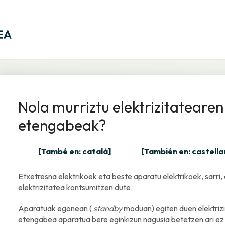
Nola murriztu elektrizitatearen
etengabeak?
[També en: català]
[También en: castella
Etxetresna elektrikoek eta beste aparatu elektrikoek, sarri,
elektrizitatea kontsumitzen dute.
Aparatuak egonean (
standby
moduan) egiten duen elektrizi
etengabea aparatua bere eginkizun nagusia betetzen ari ez 