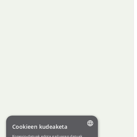
Cookieen kudeaketa
Konexio-datuak edota gailuaren datuak