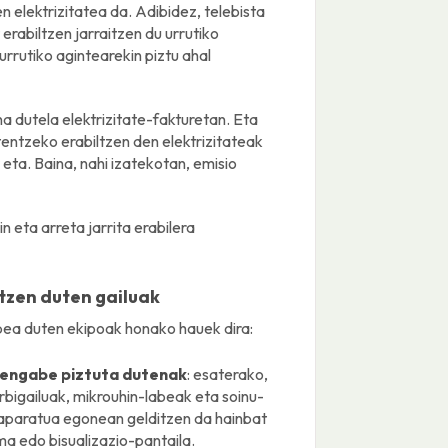
 elektrizitatea da. Adibidez, telebista
 erabiltzen jarraitzen du urrutiko
urrutiko agintearekin piztu ahal
a dutela elektrizitate-fakturetan. Eta
tzeko erabiltzen den elektrizitateak
eta. Baina, nahi izatekotan, emisio
 eta arreta jarrita erabilera
ltzen duten gailuak
bea duten ekipoak honako hauek dira:
etengabe piztuta dutenak
: esaterako,
rbigailuak, mikrouhin-labeak eta soinu-
, aparatua egonean gelditzen da hainbat
ma edo bisualizazio-pantaila.