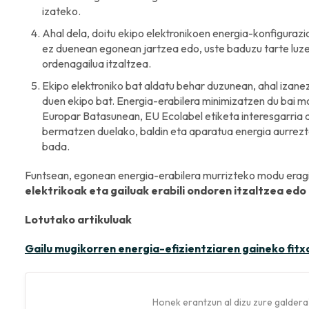
izateko.
Ahal dela, doitu ekipo elektronikoen energia-konfigurazi
ez duenean egonean jartzea edo, uste baduzu tarte luze 
ordenagailua itzaltzea.
Ekipo elektroniko bat aldatu behar duzunean, ahal izan
duen ekipo bat. Energia-erabilera minimizatzen du bai m
Europar Batasunean, EU Ecolabel etiketa interesgarria d
bermatzen duelako, baldin eta aparatua energia aurre
bada.
Funtsean, egonean energia-erabilera murrizteko modu erag
elektrikoak eta gailuak erabili ondoren itzaltzea e
Lotutako artikuluak
Gailu mugikorren energia-efizientziaren gaineko fitx
Honek erantzun al dizu zure galdera