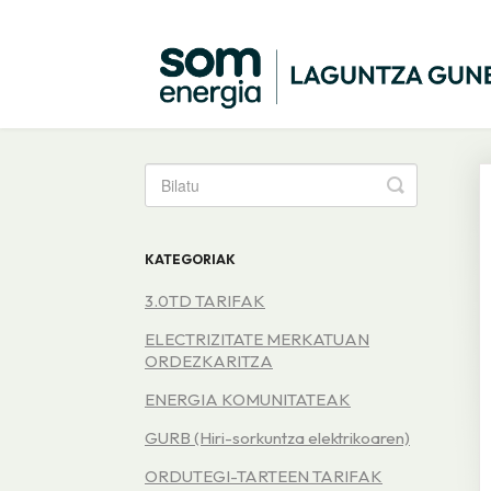
Toggle
Search
KATEGORIAK
3.0TD TARIFAK
ELECTRIZITATE MERKATUAN
ORDEZKARITZA
ENERGIA KOMUNITATEAK
GURB (Hiri-sorkuntza elektrikoaren)
ORDUTEGI-TARTEEN TARIFAK