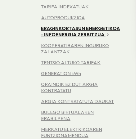
TARIFA INDEXATUAK
AUTOPRODUKZIOA
ERAGINKORTASUN ENERGETIKOA
- INFOENERGIA ZERBITZUA
KOOPERATIBAREN INGURUKO
ZALANTZAK
TENTSIO ALTUKO TARIFAK
GENERATION kWh
ORAINDIK EZ DUT ARGIA
KONTRATATU
ARGIA KONTRATATUTA DAUKAT
BULEGO BIRTUALAREN
ERABILPENA
MERKATU ELEKTRIKOAREN
FUNTZIONAMENDUA