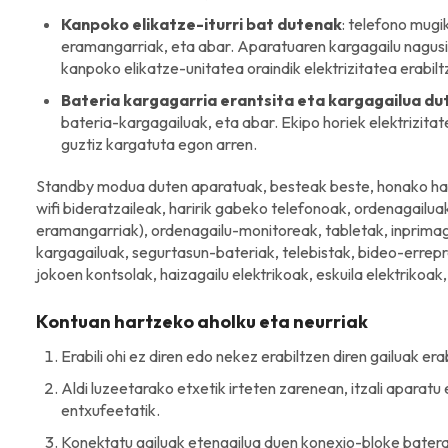
Kanpoko elikatze-iturri bat dutenak
: telefono mugi
eramangarriak, eta abar. Aparatuaren kargagailu nagusia
kanpoko elikatze-unitatea oraindik elektrizitatea erabil
Bateria kargagarria erantsita eta kargagailua d
bateria-kargagailuak, eta abar. Ekipo horiek elektrizitat
guztiz kargatuta egon arren.
Standby modua duten aparatuak, besteak beste, honako h
wifi bideratzaileak, haririk gabeko telefonoak, ordenagailu
eramangarriak), ordenagailu-monitoreak, tabletak, inprimag
kargagailuak, segurtasun-bateriak, telebistak, bideo-errep
jokoen kontsolak, haizagailu elektrikoak, eskuila elektrikoak,
Kontuan hartzeko aholku eta neurriak
Erabili ohi ez diren edo nekez erabiltzen diren gailuak er
Aldi luzeetarako etxetik irteten zarenean, itzali aparatu
entxufeetatik.
Konektatu gailuak etengailua duen konexio-bloke batera