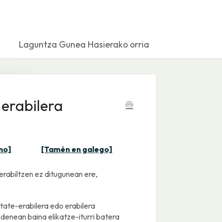
Laguntza Gunea Hasierako orria
 erabilera
no]
[Tamén en galego]
 erabiltzen ez ditugunean ere,
tate-erabilera edo erabilera
denean baina elikatze-iturri batera