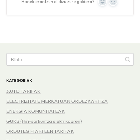
Honek erantzun al dizu zure galdera?
Yes
No
KATEGORIAK
3.0TD TARIFAK
ELECTRIZITATE MERKATUAN ORDEZKARITZA
ENERGIA KOMUNITATEAK
GURB (Hiri-sorkuntza elektrikoaren)
ORDUTEGI-TARTEEN TARIFAK