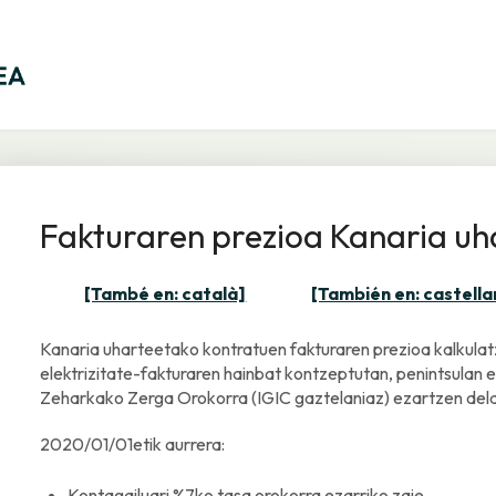
Fakturaren prezioa Kanaria uh
[També en: català]
[También en: castella
Kanaria uharteetako kontratuen fakturaren prezioa kalkula
elektrizitate-fakturaren hainbat kontzeptutan, penintsulan
Zeharkako Zerga Orokorra (IGIC gaztelaniaz) ezartzen dela
2020/01/01etik aurrera:
Kontagailuari %7ko tasa orokorra ezarriko zaie.