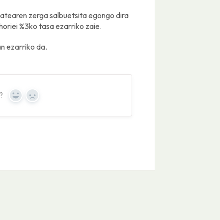
tatearen zerga salbuetsita egongo dira
horiei %3ko tasa ezarriko zaie.
n ezarriko da.
?
Yes
No