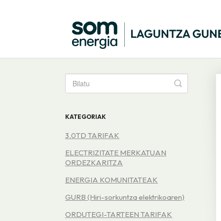
Toggle
Search
KATEGORIAK
3.0TD TARIFAK
ELECTRIZITATE MERKATUAN
ORDEZKARITZA
ENERGIA KOMUNITATEAK
GURB (Hiri-sorkuntza elektrikoaren)
ORDUTEGI-TARTEEN TARIFAK