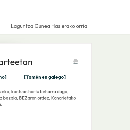
Laguntza Gunea Hasierako orria
arteetan
no]
[Tamén en galego]
tzeko, kontuan hartu beharra dago,
 ez bezala, BEZaren ordez, Kanarietako
.