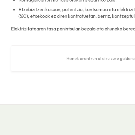
Etxebizitzen kasuan, potentzia, kontsumoa eta elektrizi
(%0); etxekoak ez diren kontratuetan, berriz, kontzeptu 
Elektrizitatearen tasa penintsulan bezala eta ehuneko berea
Honek erantzun al dizu zure galdera