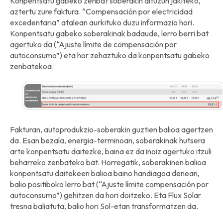
Konpentsatu gabeko zenbat soberakin dituzun jakiteko,
aztertu zure faktura. “Compensación por electricidad
excedentaria” atalean aurkituko duzu informazio hori.
Konpentsatu gabeko soberakinak badaude, lerro berri bat
agertuko da (“Ajuste límite de compensación por
autoconsumo”) eta hor zehaztuko da konpentsatu gabeko
zenbatekoa.
Fakturan, autoprodukzio-soberakin guztien balioa agertzen
da. Esan bezala, energia-terminoan, soberakinak hutsera
arte konpentsatu daitezke, baina ez da inoiz agertuko itzuli
beharreko zenbateko bat. Horregatik, soberakinen balioa
konpentsatu daitekeen balioa baino handiagoa denean,
balio positiboko lerro bat (“Ajuste límite compensación por
autoconsumo”) gehitzen da hori doitzeko. Eta Flux Solar
tresna baliatuta, balio hori Sol-etan transformatzen da.