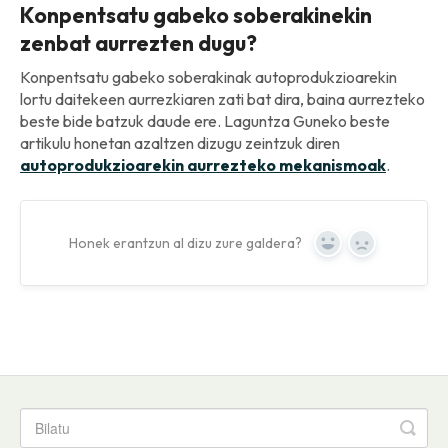
Konpentsatu gabeko soberakinekin
zenbat aurrezten dugu?
Konpentsatu gabeko soberakinak autoprodukzioarekin
lortu daitekeen aurrezkiaren zati bat dira, baina aurrezteko
beste bide batzuk daude ere. Laguntza Guneko beste
artikulu honetan azaltzen dizugu zeintzuk diren
autoprodukzioarekin aurrezteko mekanismoak
.
Honek erantzun al dizu zure galdera?
Yes
No