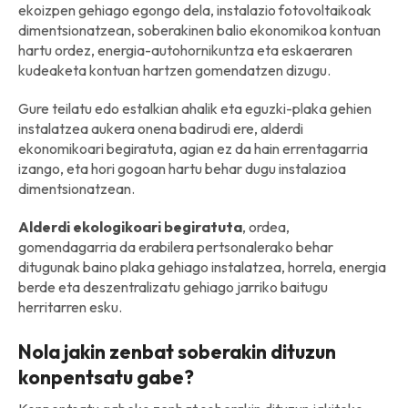
ekoizpen gehiago egongo dela, instalazio fotovoltaikoak
dimentsionatzean, soberakinen balio ekonomikoa kontuan
hartu ordez, energia-autohornikuntza eta eskaeraren
kudeaketa kontuan hartzen gomendatzen dizugu.
Gure teilatu edo estalkian ahalik eta eguzki-plaka gehien
instalatzea aukera onena badirudi ere, alderdi
ekonomikoari begiratuta, agian ez da hain errentagarria
izango, eta hori gogoan hartu behar dugu instalazioa
dimentsionatzean.
Alderdi ekologikoari begiratuta
, ordea,
gomendagarria da erabilera pertsonalerako behar
ditugunak baino plaka gehiago instalatzea, horrela, energia
berde eta deszentralizatu gehiago jarriko baitugu
herritarren esku.
Nola jakin zenbat soberakin dituzun
konpentsatu gabe?