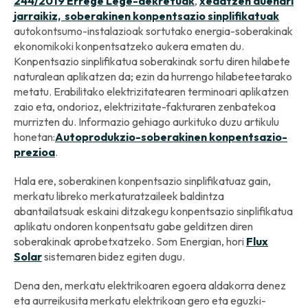
244/2019 Errege Lege-dekretuak
,
xedatzen duenari
jarraikiz, soberakinen konpentsazio sinplifikatuak
autokontsumo-instalazioak sortutako energia-soberakinak
ekonomikoki konpentsatzeko aukera ematen du.
Konpentsazio sinplifikatua soberakinak sortu diren hilabete
naturalean aplikatzen da; ezin da hurrengo hilabeteetarako
metatu. Erabilitako elektrizitatearen terminoari aplikatzen
zaio eta, ondorioz, elektrizitate-fakturaren zenbatekoa
murrizten du. Informazio gehiago aurkituko duzu artikulu
honetan:
Autoprodukzio-soberakinen konpentsazio-
prezioa
.
Hala ere, soberakinen konpentsazio sinplifikatuaz gain,
merkatu libreko merkaturatzaileek baldintza
abantailatsuak eskaini ditzakegu konpentsazio sinplifikatua
aplikatu ondoren konpentsatu gabe gelditzen diren
soberakinak aprobetxatzeko. Som Energian, hori
Flux
Solar
sistemaren bidez egiten dugu.
Dena den, merkatu elektrikoaren egoera aldakorra denez
eta aurreikusita merkatu elektrikoan gero eta eguzki-