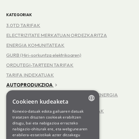
KATEGORIAK
3.0TD TARIFAK
ELECTRIZITATE MERKATUAN ORDEZKARITZA
ENERGIA KOMUNITATEAK
GURB (Hiri-sorkuntza elektrikoaren)
ORDUTEGI-TARTEEN TARIFAK
TARIFA INDEXATUAK
AUTOPRODUKZIOA
ERAGINKORTASUN ENERGETIKOA - INFOENERGIA
Cookieen kudeaketa
ZERBITZUA
KOOPERATIBAREN INGURUKO ZALANTZAK
Konexio-datuak edota gailuaren datuak
ENGLISH
tratatzen dituzten cookieak erabiltzen
TENTSIO ALTUKO TARIFAK
ditugu, bai eta nabigazioa errazteko
SPANISH
nabigazio-ohiturak ere, eta webgunearen
GENERATION kWh
erabilera-estatistikak azter ditzakegu
GL